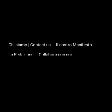
Chi siamo | Contact us
Il nostro Manifesto
La Redazione
Collabora con noi
Advertising/Pubblicità
Modifica il consenso
Cookie policy
Privacy policy
Feed RSS
Sitemap