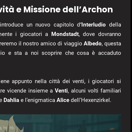
ità e Missione dell’Archon
ntroduce un nuovo capitolo d
‘Interludio
della
mente i giocatori a
Mondstadt
, dove dovranno
reremo il nostro amico di viaggio
Albedo
, questa
io e sta a noi scoprire che cosa è accaduto
iene appunto nella città dei venti, i giocatori si
altre vicende insieme a
Venti
, alcuni volti familiari
me
Dahlia
e l’enigmatica
Alice
dell’Hexenzirkel.