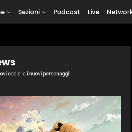
me
Sezioni
Podcast
Live
Networ
ews
ovi codici e i nuovi personaggi!