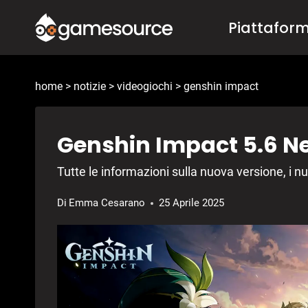
Salta
Piattafor
al
contenuto
home
>
notizie
>
videogiochi
>
genshin impact
Genshin Impact 5.6 N
Tutte le informazioni sulla nuova versione, i nu
Di
Emma Cesarano
25 Aprile 2025