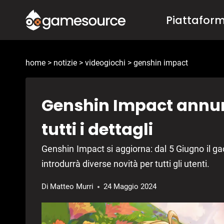
Salta
Piattafor
al
contenuto
home
>
notizie
>
videogiochi
>
genshin impact
Genshin Impact annunc
tutti i dettagli
Genshin Impact si aggiorna: dal 5 Giugno il ga
introdurrà diverse novità per tutti gli utenti.
Di
Matteo Murri
24 Maggio 2024