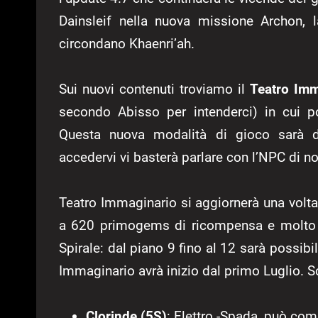
Dainsleif nella nuova missione Archon, l
circondano Khaenri’ah.
Sui nuovi contenuti troviamo il
Teatro Imm
secondo Abisso per intenderci) in cui p
Questa nuova modalità di gioco sarà di
accedervi vi basterà parlare con l’NPC di 
Teatro Immaginario si aggiornerà una volta
a 620 primogems di ricompensa e molto a
Spirale: dal piano 9 fino al 12 sarà possi
Immaginario avrà inizio dal primo Luglio. S
Clorinde (5S)
: Elettro -Spada, può com