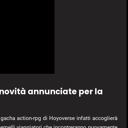
 novità annunciate per la
il gacha action-rpg di Hoyoverse infatti accoglierà
 gemelli viaggiatori che incontreranno nuovamente