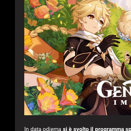
In data odierna
si è svolto il programma s