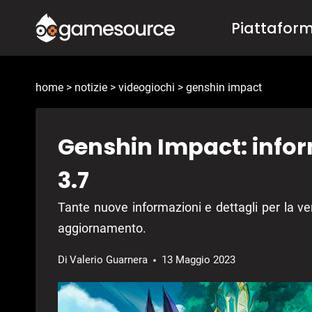
Salta
Piattafor
al
contenuto
home
>
notizie
>
videogiochi
>
genshin impact
Genshin Impact: infor
3.7
Tante nuove informazioni e dettagli per la ve
aggiornamento.
Di
Valerio Guarnera
13 Maggio 2023