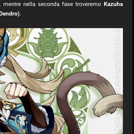
, mentre nella seconda fase troveremo
Kazuha
 Dendro)
.