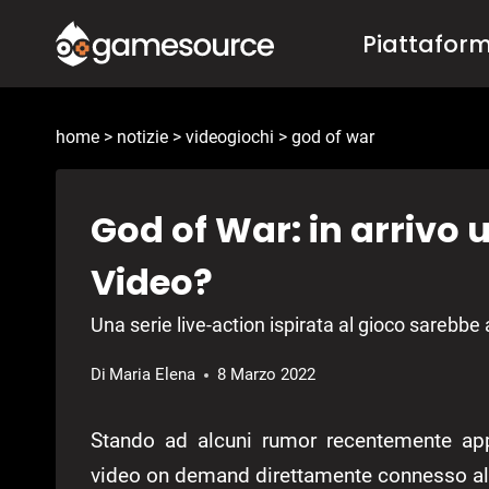
Salta
Piattafor
al
contenuto
home
>
notizie
>
videogiochi
>
god of war
God of War: in arrivo
Video?
Una serie live-action ispirata al gioco sarebbe
Di
Maria Elena
8 Marzo 2022
Stando ad alcuni rumor recentemente a
video on demand direttamente connesso a