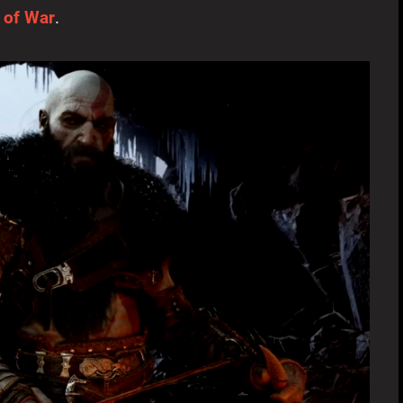
 of War
.