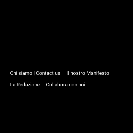
Chi siamo | Contact us
Il nostro Manifesto
La Redazione
Collabora con noi
Advertising/Pubblicità
Modifica il consenso
Cookie policy
Privacy policy
Feed RSS
Sitemap