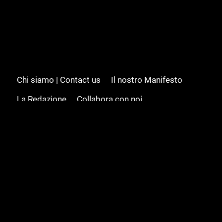
Chi siamo | Contact us
Il nostro Manifesto
La Redazione
Collabora con noi
Advertising/Pubblicità
Modifica il consenso
Cookie policy
Privacy policy
Feed RSS
Sitemap