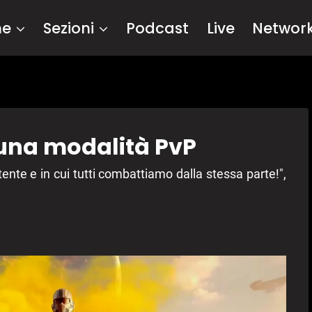
me
Sezioni
Podcast
Live
Networ
 una modalità PvP
ente e in cui tutti combattiamo dalla stessa parte!",