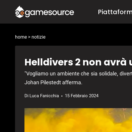
Salta
Piattafor
al
contenuto
home
>
notizie
Helldivers 2 non avrà
"Vogliamo un ambiente che sia solidale, divert
Johan Pilestedt afferma.
Di
Luca Fanicchia
15 Febbraio 2024