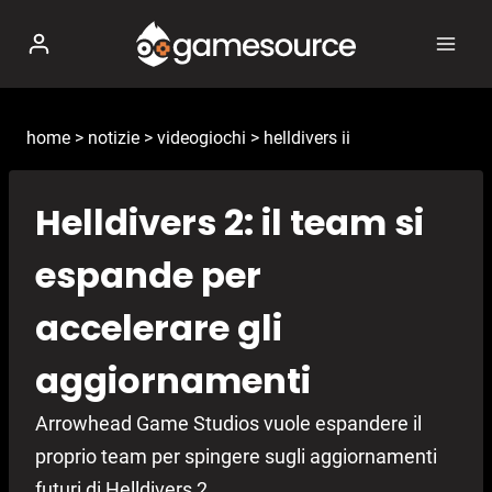
Salta
al
contenuto
home
>
notizie
>
videogiochi
>
helldivers ii
Helldivers 2: il team si
espande per
accelerare gli
aggiornamenti
Arrowhead Game Studios vuole espandere il
proprio team per spingere sugli aggiornamenti
futuri di Helldivers 2.