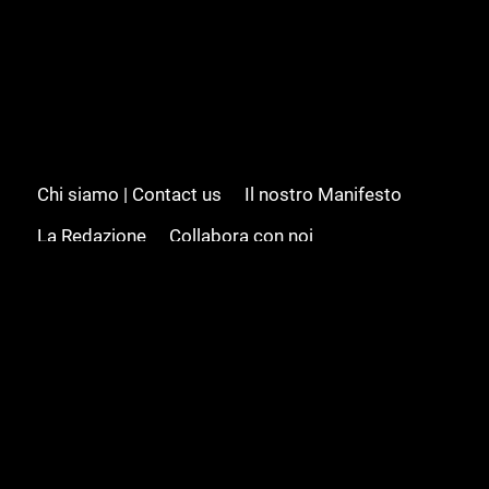
Chi siamo | Contact us
Il nostro Manifesto
La Redazione
Collabora con noi
Advertising/Pubblicità
Modifica il consenso
Cookie policy
Privacy policy
Feed RSS
Sitemap