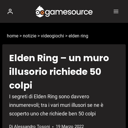
Salta
al
contenuto
home
>
notizie
>
videogiochi
>
elden ring
Elden Ring – un muro
illusorio richiede 50
colpi
I segreti di Elden Ring sono davvero
innumerevoli; tra i vari muri illusori se ne è
scoperto uno che richiede ben 50 colpi
Di
Alessandro Tosoni
19 Marzo 2022