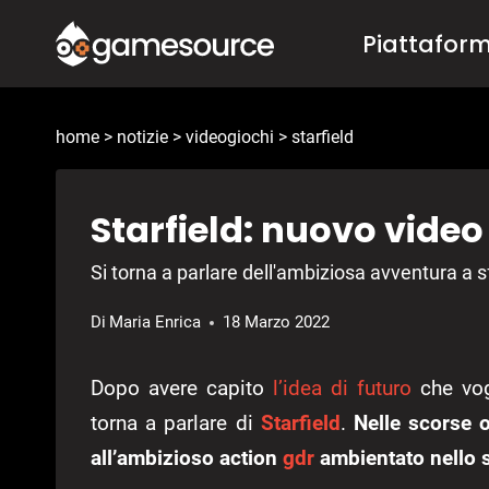
Salta
Piattafor
al
contenuto
home
>
notizie
>
videogiochi
>
starfield
Starfield: nuovo video 
Si torna a parlare dell'ambiziosa avventura a 
Di
Maria Enrica
18 Marzo 2022
Dopo avere capito
l’idea di futuro
che vogl
torna a parlare di
Starfield
.
Nelle scorse 
all’ambizioso action
gdr
ambientato nello 