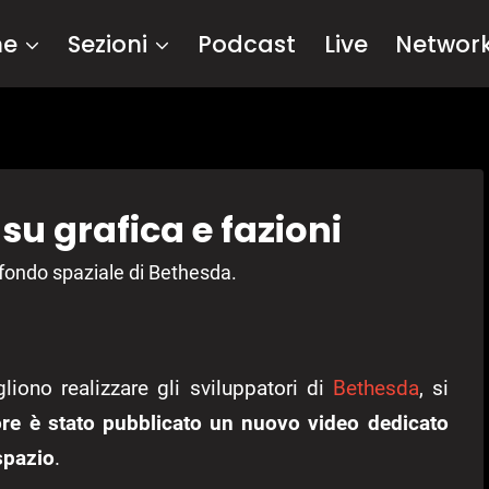
me
Sezioni
Podcast
Live
Networ
su grafica e fazioni
sfondo spaziale di Bethesda.
iono realizzare gli sviluppatori di
Bethesda
, si
ore è stato pubblicato un nuovo video dedicato
spazio
.