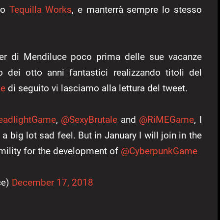
ppo
Tequilla Works
, e manterrà sempre lo stesso
witter di Mendiluce poco prima delle sue vacanze
o dei otto anni fantastici realizzando titoli del
e
di seguito vi lasciamo alla lettura del tweet.
adlightGame
,
@SexyBrutale
and
@RiMEGame
, I
a big lot sad feel. But in January I will join in the
umility for the development of
@CyberpunkGame
ce)
December 17, 2018