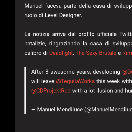
Manuel faceva parte della casa di svilu
ruolo di Level Designer.
La notizia arriva dal profilo ufficiale T
natalizie, ringraziando la casa di svilupp
calibro di
Deadlight
,
The Sexy Brutale
e
Rim
After 8 awesome years, developing
@De
will leave
@TequilaWorks
this week with 
@CDProjektRed
with a lot ilusion and h
— Manuel Mendiluce (@ManuelMendilu