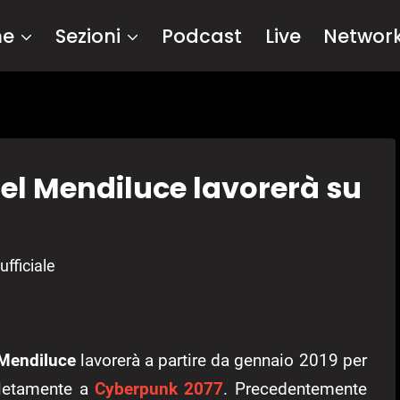
me
Sezioni
Podcast
Live
Networ
uel Mendiluce lavorerà su
ufficiale
Mendiluce
lavorerà a partire da gennaio 2019 per
pletamente a
Cyberpunk 2077
. Precedentemente