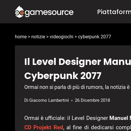
Salta
Piattafor
al
contenuto
home
>
notizie
>
videogiochi
>
cyberpunk 2077
Il Level Designer Man
Cyberpunk 2077
Ormai non si parla di più di rumors, la notizia è 
Di
Giacomo Lambertini
26 Dicembre 2018
Ormai è ufficiale: il Level Designer
Manuel 
CD Projekt Red
, al fine di dedicarsi com