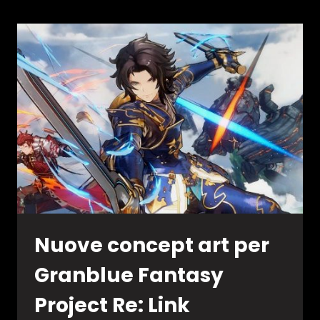
THE
ZODIAC
AGE
IN
USCITA
PER
NINTENDO
SWITCH
Nuove concept art per
Granblue Fantasy
Project Re: Link