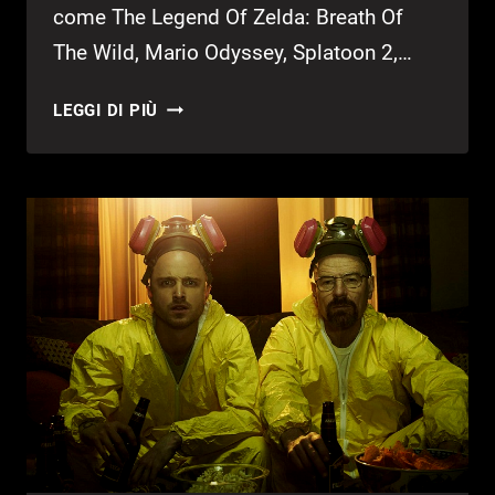
come The Legend Of Zelda: Breath Of
The Wild, Mario Odyssey, Splatoon 2,…
FORTINTE
LEGGI DI PIÙ
È
IL
TITOLO
SWITCH
PIÙ
GIOCATO
DEL
2018