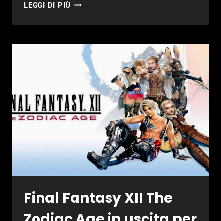
BREAKING
LEGGI DI PIÙ
BAD
STA
PER
DIVENTARE
UN
VIDEOGIOCO
Final Fantasy XII The
Zodiac Age in uscita per