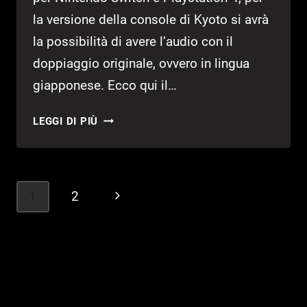
la versione della console di Kyoto si avrà
la possibilità di avere l’audio con il
doppiaggio originale, ovvero in lingua
giapponese. Ecco qui il…
DRAGON
LEGGI DI PIÙ
QUEST
XI
S
USCIRÀ
Navigazione
1
2
Pagina
NEL
pagina
2019
successiva
IN
GIAPPONE