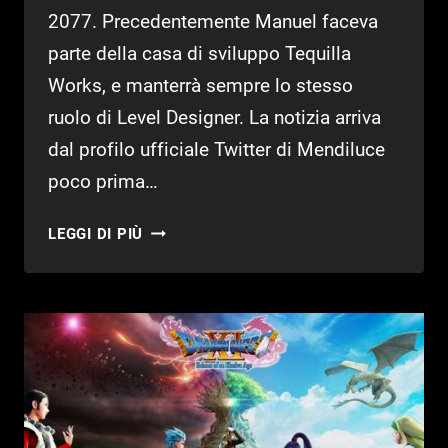
2077. Precedentemente Manuel faceva
parte della casa di sviluppo Tequilla
Works, e manterrà sempre lo stesso
ruolo di Level Designer. La notizia arriva
dal profilo ufficiale Twitter di Mendiluce
poco prima…
IL
LEGGI DI PIÙ
LEVEL
DESIGNER
MANUEL
MENDILUCE
LAVORERÀ
SU
CYBERPUNK
2077