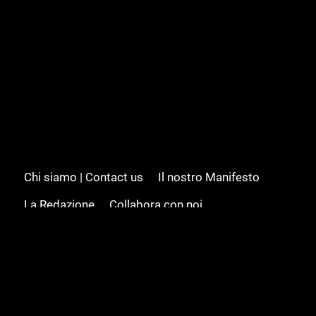
Chi siamo | Contact us
Il nostro Manifesto
La Redazione
Collabora con noi
Advertising/Pubblicità
Modifica il consenso
Cookie policy
Privacy policy
Feed RSS
Sitemap