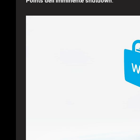
Points dell’imminente shutdown
.