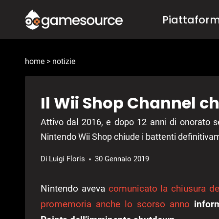
Salta
Piattafor
al
contenuto
home
>
notizie
Il Wii Shop Channel ch
Attivo dal 2016, e dopo 12 anni di onorato se
Nintendo Wii Shop chiude i battenti definitiva
Di
Luigi Floris
30 Gennaio 2019
Nintendo aveva
comunicato la chiusura d
promemoria anche lo scorso anno
infor