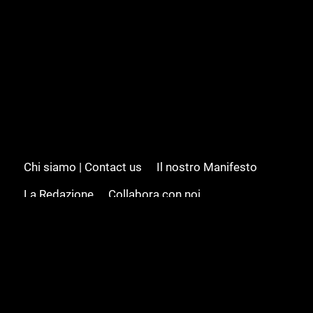
Chi siamo | Contact us
Il nostro Manifesto
La Redazione
Collabora con noi
Advertising/Pubblicità
Modifica il consenso
Cookie policy
Privacy policy
Feed RSS
Sitemap