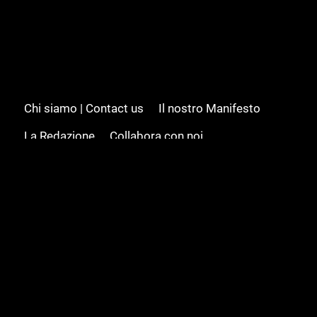
Chi siamo | Contact us
Il nostro Manifesto
La Redazione
Collabora con noi
Advertising/Pubblicità
Modifica il consenso
Cookie policy
Privacy policy
Feed RSS
Sitemap