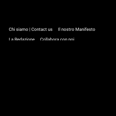
Chi siamo | Contact us
Il nostro Manifesto
La Redazione
Collabora con noi
Advertising/Pubblicità
Modifica il consenso
Cookie policy
Privacy policy
Feed RSS
Sitemap