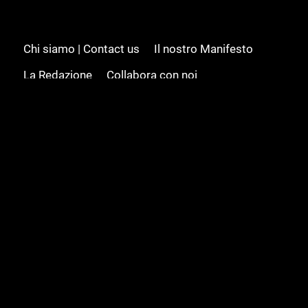
Chi siamo | Contact us
Il nostro Manifesto
La Redazione
Collabora con noi
Advertising/Pubblicità
Modifica il consenso
Cookie policy
Privacy policy
Feed RSS
Sitemap
© 2008 - 2026 Gamesource Italia