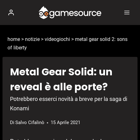
Salta
al
contenuto
home
>
notizie
>
videogiochi
>
metal gear solid 2: sons
of liberty
Metal Gear Solid: un
reveal è alle porte?
Potrebbero esserci novità a breve per la saga di
Konami
Di
Salvo Cifalinò
15 Aprile 2021