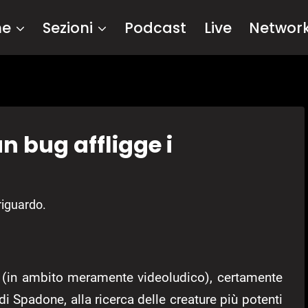
me
Sezioni
Podcast
Live
Networ
n bug affligge i
riguardo.
a (in ambito meramente videoludico), certamente
 di Spadone, alla ricerca delle creature più potenti