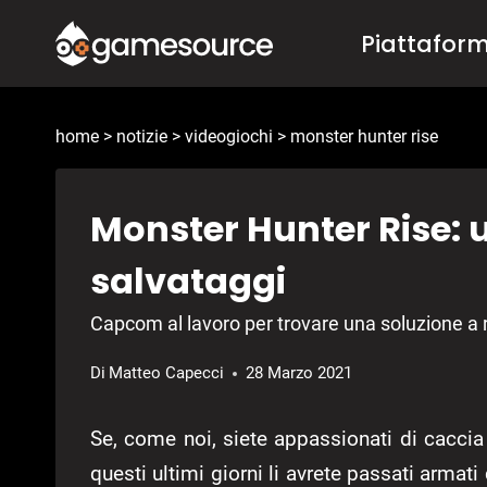
Salta
Piattafor
al
contenuto
home
>
notizie
>
videogiochi
>
monster hunter rise
Monster Hunter Rise: u
salvataggi
Capcom al lavoro per trovare una soluzione a 
Di
Matteo Capecci
28 Marzo 2021
Se, come noi, siete appassionati di cacci
questi ultimi giorni li avrete passati armati