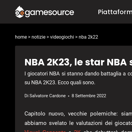
Salta
Piattafor
al
contenuto
home
>
notizie
>
videogiochi
>
nba 2k22
NBA 2K23, le star NBA 
I giocatori NBA si stanno dando battaglia a col
su NBA 2K23. Ecco quali sono.
Di
Salvatore Cardone
8 Settembre 2022
Capitolo nuovo, vecchie polemiche: si
abbiamo svelato le valutazioni dei giocato