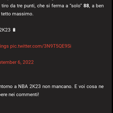
tiro da tre punti, che si ferma a “solo”
88
, a ben
l tetto massimo.
 2K23 🔋
ings
pic.twitter.com/3N9T5QE9Si
ptember 6, 2022
ntorno a NBA 2K23 non mancano. E voi cosa ne
pere nei commenti!