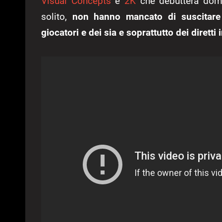
Visual Concepts
e
2K
che debutterà doman
solito,
non hanno mancato di suscitare q
giocatori e dei sia e soprattutto dei diretti 