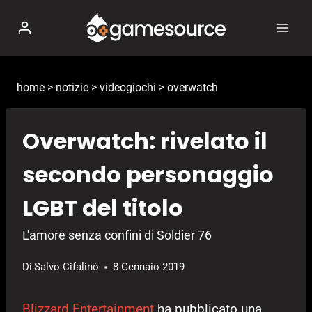
Salta
al
contenuto
home
>
notizie
>
videogiochi
>
overwatch
Overwatch: rivelato il
secondo personaggio
LGBT del titolo
L'amore senza confini di Soldier 76
Di
Salvo Cifalinò
8 Gennaio 2019
Blizzard Entertainment
ha pubblicato una