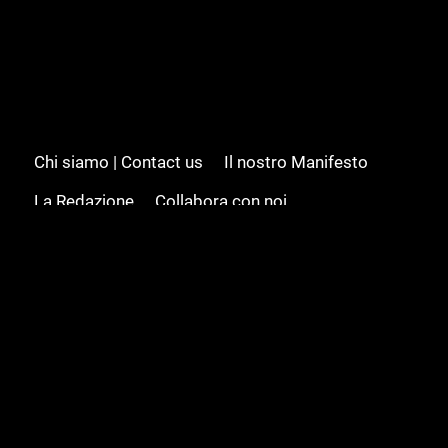
Chi siamo | Contact us
Il nostro Manifesto
La Redazione
Collabora con noi
Advertising/Pubblicità
Modifica il consenso
Cookie policy
Privacy policy
Feed RSS
Sitemap