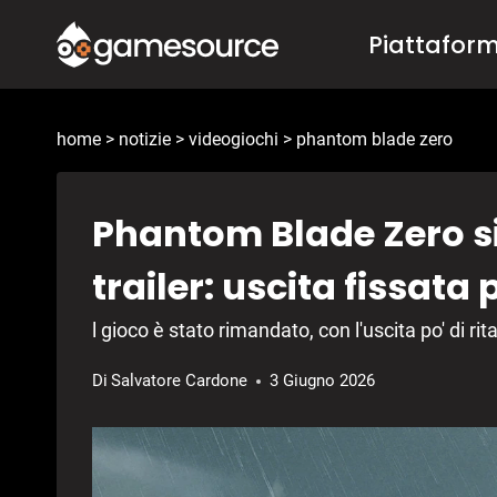
Salta
Piattafor
al
contenuto
home
>
notizie
>
videogiochi
>
phantom blade zero
Phantom Blade Zero s
trailer: uscita fissata 
l gioco è stato rimandato, con l'uscita po' di rit
Di
Salvatore Cardone
3 Giugno 2026