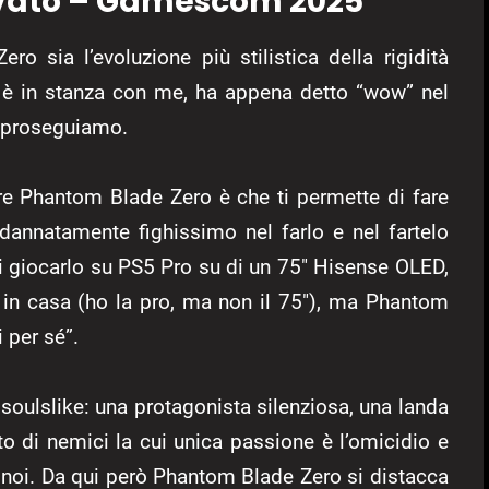
ovato – Gamescom 2025
 sia l’evoluzione più stilistica della rigidità
 è in stanza con me, ha appena detto “wow” nel
a proseguiamo.
re Phantom Blade Zero è che ti permette di fare
annatamente fighissimo nel farlo e nel fartelo
i giocarlo su PS5 Pro su di un 75″ Hisense OLED,
 in casa (ho la pro, ma non il 75″), ma Phantom
 per sé”.
n soulslike: una protagonista silenziosa, una landa
o di nemici la cui unica passione è l’omicidio e
o noi. Da qui però Phantom Blade Zero si distacca