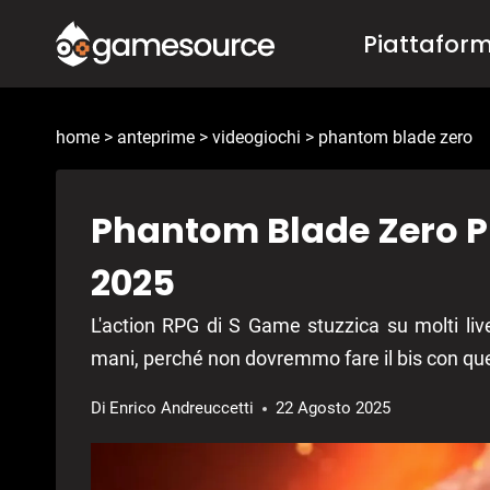
Salta
Piattafor
al
contenuto
home
>
anteprime
>
videogiochi
>
phantom blade zero
Phantom Blade Zero 
2025
L'action RPG di S Game stuzzica su molti live
mani, perché non dovremmo fare il bis con 
Di
Enrico Andreuccetti
22 Agosto 2025