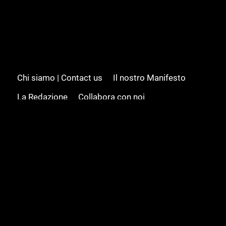
Chi siamo | Contact us
Il nostro Manifesto
La Redazione
Collabora con noi
Advertising/Pubblicità
Modifica il consenso
Cookie policy
Privacy policy
Feed RSS
Sitemap