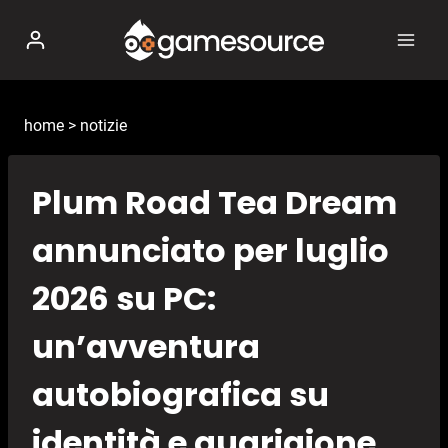
Salta
al
contenuto
home
>
notizie
Plum Road Tea Dream
annunciato per luglio
2026 su PC:
un’avventura
autobiografica su
identità e guarigione