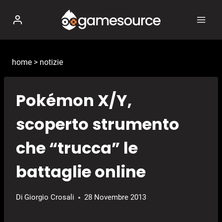
Salta
al
contenuto
home
>
notizie
Pokémon X/Y,
scoperto strumento
che “trucca” le
battaglie online
Di
Giorgio Crosali
28 Novembre 2013