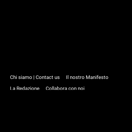
Chi siamo | Contact us
Il nostro Manifesto
La Redazione
Collabora con noi
Advertising/Pubblicità
Modifica il consenso
Cookie policy
Privacy policy
Feed RSS
Sitemap