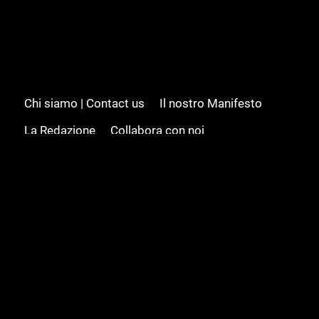
Chi siamo | Contact us
Il nostro Manifesto
La Redazione
Collabora con noi
Advertising/Pubblicità
Modifica il consenso
Cookie policy
Privacy policy
Feed RSS
Sitemap