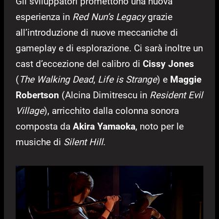
Gli sviluppatori promettono una nuova
esperienza in
Red Nun’s Legacy
grazie
all’introduzione di nuove meccaniche di
gameplay e di esplorazione. Ci sarà inoltre un
cast d’eccezione del calibro di
Cissy Jones
(
The Walking Dead
,
Life is Strange
) e
Maggie
Robertson
(Alcina Dimitrescu in
Resident Evil
Village
), arricchito dalla colonna sonora
composta da
Akira Yamaoka
, noto per le
musiche di
Silent Hill
.