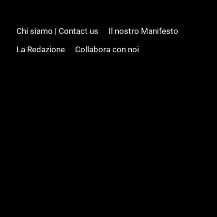
Chi siamo | Contact us
Il nostro Manifesto
La Redazione
Collabora con noi
Advertising/Pubblicità
Modifica il consenso
Cookie policy
Privacy policy
Feed RSS
Sitemap
© 2008 - 2026 Gamesource Italia