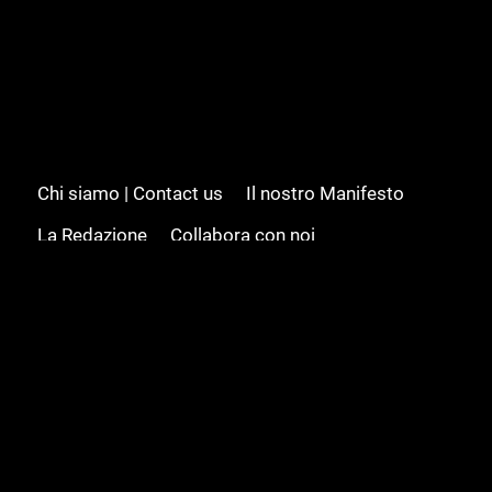
Chi siamo | Contact us
Il nostro Manifesto
La Redazione
Collabora con noi
Advertising/Pubblicità
Modifica il consenso
Cookie policy
Privacy policy
Feed RSS
Sitemap