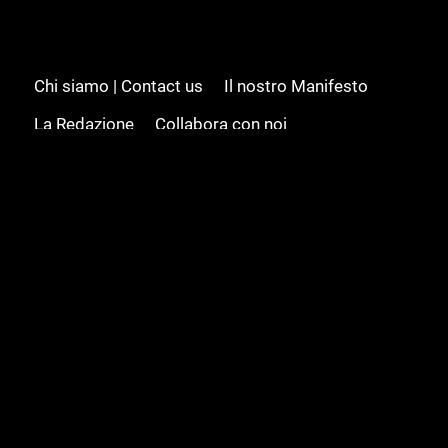
Chi siamo | Contact us
Il nostro Manifesto
La Redazione
Collabora con noi
Advertising/Pubblicità
Modifica il consenso
Cookie policy
Privacy policy
Feed RSS
Sitemap
© 2008 - 2026 Gamesource Italia