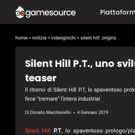
Salta
Piattafor
al
contenuto
home
>
notizie
>
videogiochi
>
silent hill: origins
Silent Hill P.T., uno sv
teaser
Il ritorno di Silent Hill P.T, lo spaventoso p
fece "tremare" l'intera industria!
Di
Donato Marchisiello
4 Gennaio 2019
Silent Hill
P.T
, lo spaventoso prologo/pl