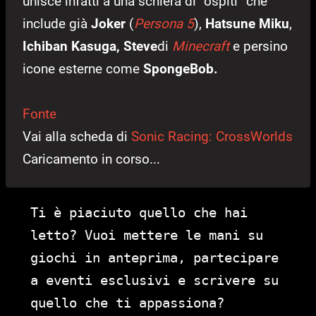
unisce infatti a una schiera di “ospiti” che
include già
Joker
(
Persona 5
),
Hatsune Miku
,
Ichiban Kasuga, Steve
di
Minecraft
e persino
icone esterne come
SpongeBob.
Fonte
Vai alla scheda di
Sonic Racing: CrossWorlds
Caricamento in corso...
Ti è piaciuto quello che hai
letto? Vuoi mettere le mani su
giochi in anteprima, partecipare
a eventi esclusivi e scrivere su
quello che ti appassiona?