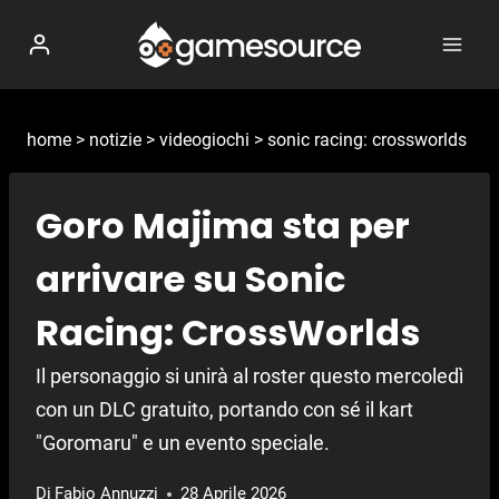
Salta
al
contenuto
home
>
notizie
>
videogiochi
>
sonic racing: crossworlds
Goro Majima sta per
arrivare su Sonic
Racing: CrossWorlds
Il personaggio si unirà al roster questo mercoledì
con un DLC gratuito, portando con sé il kart
"Goromaru" e un evento speciale.
Di
Fabio Annuzzi
28 Aprile 2026