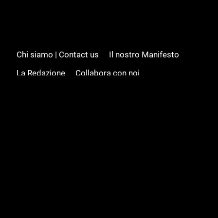
Chi siamo | Contact us
Il nostro Manifesto
La Redazione
Collabora con noi
Advertising/Pubblicità
Modifica il consenso
Cookie policy
Privacy policy
Feed RSS
Sitemap