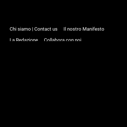
Chi siamo | Contact us
Il nostro Manifesto
La Redazione
Collabora con noi
Advertising/Pubblicità
Modifica il consenso
Cookie policy
Privacy policy
Feed RSS
Sitemap
© 2008 - 2026 Gamesource Italia