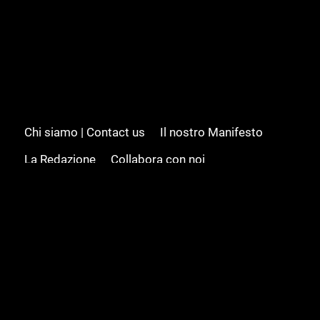
Chi siamo | Contact us
Il nostro Manifesto
La Redazione
Collabora con noi
Advertising/Pubblicità
Modifica il consenso
Cookie policy
Privacy policy
Feed RSS
Sitemap