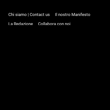
Chi siamo | Contact us
Il nostro Manifesto
La Redazione
Collabora con noi
Advertising/Pubblicità
Modifica il consenso
Cookie policy
Privacy policy
Feed RSS
Sitemap
© 2008 - 2026 Gamesource Italia