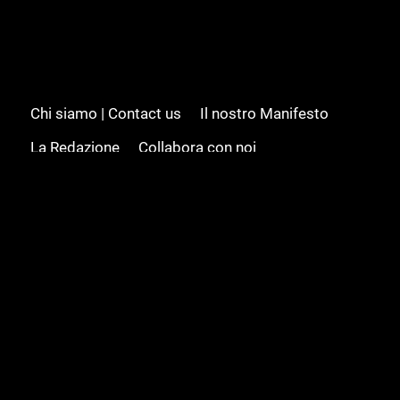
Chi siamo | Contact us
Il nostro Manifesto
La Redazione
Collabora con noi
Advertising/Pubblicità
Modifica il consenso
Cookie policy
Privacy policy
Feed RSS
Sitemap