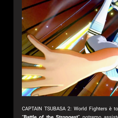
CAPTAIN TSUBASA 2: World Fighters è tor
“
Battle of the Strongest
” potremo assist