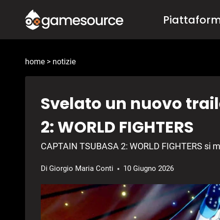
Salta
Piattafor
al
contenuto
home
>
notizie
Svelato un nuovo trai
2: WORLD FIGHTERS
CAPTAIN TSUBASA 2: WORLD FIGHTERS si most
Di
Giorgio Maria Conti
10 Giugno 2026