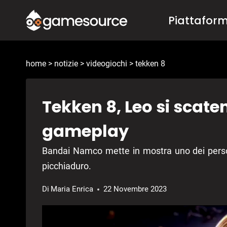
Salta
Piattafor
al
contenuto
home
>
notizie
>
videogiochi
>
tekken 8
Tekken 8, Leo si scate
gameplay
Bandai Namco mette in mostra uno dei perso
picchiaduro.
Di
Maria Enrica
22 Novembre 2023