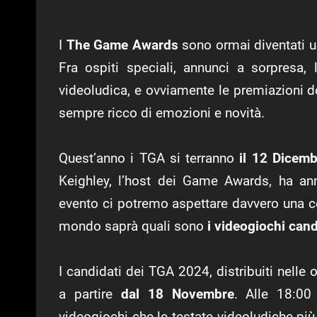
I
The Game Awards
sono ormai diventati u
Fra ospiti speciali, annunci a sorpresa, l
videoludica, e ovviamente le premiazioni dei
sempre ricco di emozioni e novità.
Quest’anno i TGA si terranno
il 12 Dicemb
Keighley, l’host dei Game Awards, ha an
evento ci potremo aspettare davvero una cele
mondo saprà quali sono
i videogiochi can
I candidati dei TGA 2024, distribuiti nelle 
a partire
dal 18 Novembre
. Alle 18:00
videogiochi che le testate videoludiche 