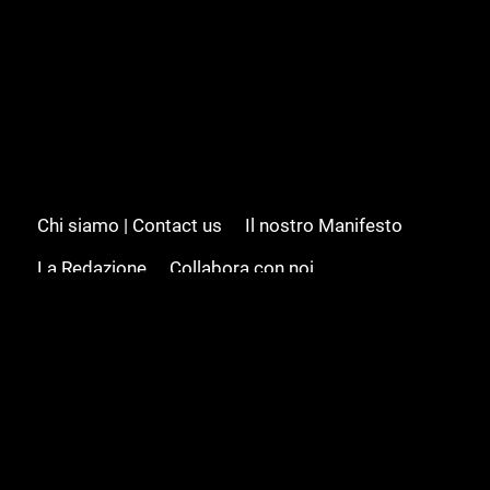
Chi siamo | Contact us
Il nostro Manifesto
La Redazione
Collabora con noi
Advertising/Pubblicità
Modifica il consenso
Cookie policy
Privacy policy
Feed RSS
Sitemap