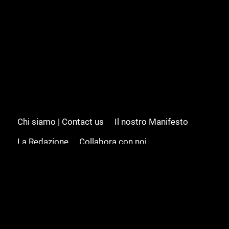
Chi siamo | Contact us
Il nostro Manifesto
La Redazione
Collabora con noi
Advertising/Pubblicità
Modifica il consenso
Cookie policy
Privacy policy
Feed RSS
Sitemap