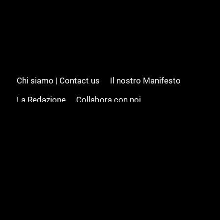
Chi siamo | Contact us
Il nostro Manifesto
La Redazione
Collabora con noi
Advertising/Pubblicità
Modifica il consenso
Cookie policy
Privacy policy
Feed RSS
Sitemap