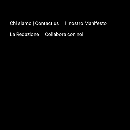
Chi siamo | Contact us
Il nostro Manifesto
La Redazione
Collabora con noi
Advertising/Pubblicità
Modifica il consenso
Cookie policy
Privacy policy
Feed RSS
Sitemap
© 2008 - 2026 Gamesource Italia