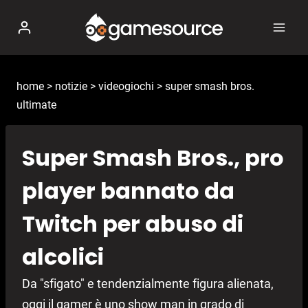
Salta
al
contenuto
home
>
notizie
>
videogiochi
>
super smash bros.
ultimate
Super Smash Bros., pro
player bannato da
Twitch per abuso di
alcolici
Da "sfigato" e tendenzialmente figura alienata,
oggi il gamer è uno show man in grado di