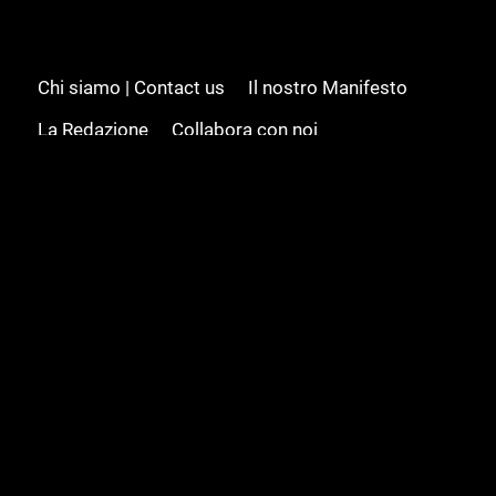
Chi siamo | Contact us
Il nostro Manifesto
La Redazione
Collabora con noi
Advertising/Pubblicità
Modifica il consenso
Cookie policy
Privacy policy
Feed RSS
Sitemap
© 2008 - 2026 Gamesource Italia