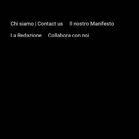
Chi siamo | Contact us
Il nostro Manifesto
La Redazione
Collabora con noi
Advertising/Pubblicità
Modifica il consenso
Cookie policy
Privacy policy
Feed RSS
Sitemap
© 2008 - 2026 Gamesource Italia