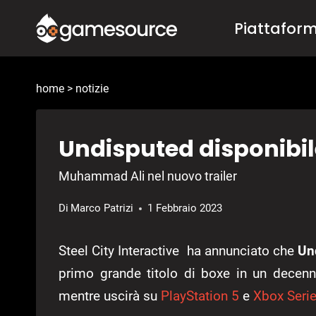
Salta
Piattafor
al
contenuto
home
>
notizie
Undisputed disponibil
Muhammad Ali nel nuovo trailer
Di
Marco Patrizi
1 Febbraio 2023
Steel City Interactive ha annunciato che
Un
primo grande titolo di boxe in un decenn
mentre uscirà su
PlayStation 5
e
Xbox Seri